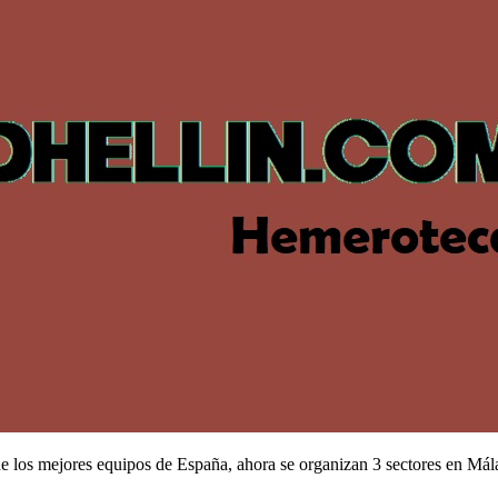
 de los mejores equipos de España, ahora se organizan 3 sectores en Má