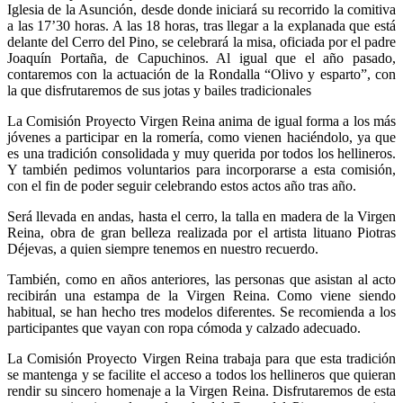
Iglesia de la Asunción, desde donde iniciará su recorrido la comitiva
a las 17’30 horas. A las 18 horas, tras llegar a la explanada que está
delante del Cerro del Pino, se celebrará la misa, oficiada por el padre
Joaquín Portaña, de Capuchinos. Al igual que el año pasado,
contaremos con la actuación de la Rondalla “Olivo y esparto”, con
la que disfrutaremos de sus jotas y bailes tradicionales
La Comisión Proyecto Virgen Reina anima de igual forma a los más
jóvenes a participar en la romería, como vienen haciéndolo, ya que
es una tradición consolidada y muy querida por todos los hellineros.
Y también pedimos voluntarios para incorporarse a esta comisión,
con el fin de poder seguir celebrando estos actos año tras año.
Será llevada en andas, hasta el cerro, la talla en madera de la Virgen
Reina, obra de gran belleza realizada por el artista lituano Piotras
Déjevas, a quien siempre tenemos en nuestro recuerdo.
También, como en años anteriores, las personas que asistan al acto
recibirán una estampa de la Virgen Reina. Como viene siendo
habitual, se han hecho tres modelos diferentes. Se recomienda a los
participantes que vayan con ropa cómoda y calzado adecuado.
La Comisión Proyecto Virgen Reina trabaja para que esta tradición
se mantenga y se facilite el acceso a todos los hellineros que quieran
rendir su sincero homenaje a la Virgen Reina. Disfrutaremos de esta