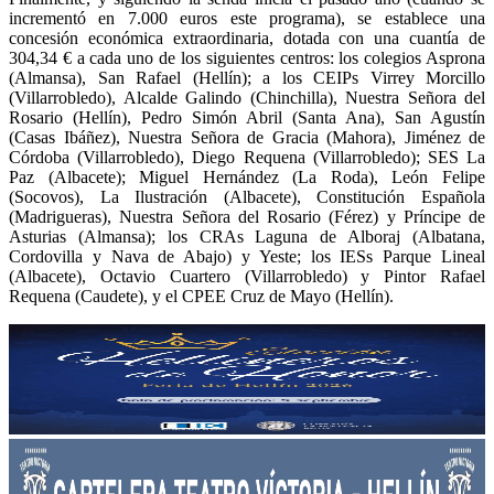
incrementó en 7.000 euros este programa), se establece una
concesión económica extraordinaria, dotada con una cuantía de
304,34 € a cada uno de los siguientes centros: los colegios Asprona
(Almansa), San Rafael (Hellín); a los CEIPs Virrey Morcillo
(Villarrobledo), Alcalde Galindo (Chinchilla), Nuestra Señora del
Rosario (Hellín), Pedro Simón Abril (Santa Ana), San Agustín
(Casas Ibáñez), Nuestra Señora de Gracia (Mahora), Jiménez de
Córdoba (Villarrobledo), Diego Requena (Villarrobledo); SES La
Paz (Albacete); Miguel Hernández (La Roda), León Felipe
(Socovos), La Ilustración (Albacete), Constitución Española
(Madrigueras), Nuestra Señora del Rosario (Férez) y Príncipe de
Asturias (Almansa); los CRAs Laguna de Alboraj (Albatana,
Cordovilla y Nava de Abajo) y Yeste; los IESs Parque Lineal
(Albacete), Octavio Cuartero (Villarrobledo) y Pintor Rafael
Requena (Caudete), y el CPEE Cruz de Mayo (Hellín).