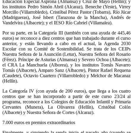
Educación Especial Asprona (Almansa) y Cruz de Mayo (Hellín); y
los institutos Pedro Simón Abril (Alcaraz), Beneche (Yeste), Virrey
Morcillo (Villarrobledo), Cristóbal Pérez Pastor (Tobarra), Río Júcar
(Madrigueras), José Isbert (Tarazona de la Mancha), Andrés de
Vandelvira (Albacete); y el IESO Río Cabriel (Villamalea).
Por su parte, en la Categoría III (también con una ayuda de 445,46
euros) se reconoce a diez centros que han trabajado durante el curso
anterior, y están llevando a cabo en el actual, la Agenda 2030
Escolar con su Comité de Sostenibilidad. Se trata de los CEIPs
Nuestra Señora de la Asunción (Letur), Nuestra Señora del Rosario
(Férez). Príncipe de Asturias (Almansa) y Severo Ochoa (Albacete);
el CRA La Manchuela (Alborea), y los institutos Tomás Navarro
Tomás (Albacete), Amparo Sanz (Albacete), Pintor Rafael Requena
(Caudete), Octavio Cuartero (Villarrobledo) y Melchor de Macanaz
(Hellín).
La Categoría IV (con ayuda de 200 euros), que llega a los cuatro
centros que se han incorporado a partir de este curso 23/24 al
programa, reconoce a los Colegios de Educación Infantil y Primaria
Cervantes (Munera), La Olivarera (Hellín), Cristóbal Colón
(Albacete) y Nuestra Señora de Cortes (Alcaraz).
7.000 euros en premios extraordinarios
Finalmente, y siguiendo la senda inicia el pasado año (cuando se