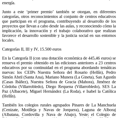
energía.
Junto a este ‘primer premio’ también se otorgan, en diferentes
categorías, otros reconocimientos al conjunto de centros educativos
que participan en el programa, contribuyendo al desarrollo de los
proyectos que llevan a cabo desde las aulas, y reconociendo cómo la
implicación, la innovación y el trabajo colaborativo que realizan
favorece el desarrollo sostenible y la justicia social en sus entornos
locales.
Categorías II, III y IV, 15.500 euros
En la Categoría II (con una dotación económica de 445,46 euros) se
renueva el premio obtenido en las ediciones anteriores a 23 centros
educativos por su continuidad en el programa abordando temáticas
nuevas: los CEIPs Nuestra Señora del Rosario (Hellín), Pedro
Simón Abril (Santa Ana), Mariano Munera (La Gineta), San Agustín
(Casas Ibáñez), Nuestra Señora de Gracia (Mahora), Jiménez de
Córdoba (Villarrobledo), Diego Requena (Villarrobledo), SES La
Paz (Albacete), Miguel Hernández (La Roda), e Isabel la Católica
(Hellín).
También los colegios rurales agrupados Pinares de La Manchuela
(Cenizate, Motilleja y Navas de Jorquera), Laguna de Alboraj
(Albatana, Cordovilla y Nava de Abajo), Yeste; el Colegio de