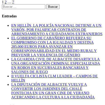
Paginación
1
2
…
7
Buscar:
de
entradas
Entradas
EN HELLÍN, LA POLICÍA NACIONAL DETIENE A UN
VARÓN, POR FALSIFICAR CONTRATOS DE
ARRENDAMIENTO A CIUDADANOS EXTRANJEROS
EL GOBIERNO DE CABAÑERO REFUERZA SU
COMPROMISO CON LA IGUALDAD Y DESTINA
285.000 EUROS PARA AVANZAR EN
CORRESPONSABILIDAD EN EL MEDIO RURAL Y
PREVENIR LA VIOLENCIA DE GÉNERO
LA GUARDIA CIVIL DE ALBACETE DESARTICULA
UNA ORGANIZACIÓN CRIMINAL ESPECIALIZADA
EN ROBOS EN SUCURSALES BANCARIAS Y
SALONES DE JUEGO
II VUELTA CICLISTA CLM LEADER – CAMPOS DE
HELLÍN
LA DIPUTACIÓN DE ALBACETE VUELVE A
CONVERTIR LOS JARDINES DEL CHALÉ
FONTECHA EN UN GRAN CINE DE VERANO
ACERCANDO LA CULTURA A LA CIUDADANÍA